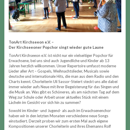
TonArt Kirchseeon e.V. –
Der Kirchseeoner Popchor singt wieder gute Laune
TonArt Kirchseeon e.V. ist nicht nur ein vielseitiger Popchor für
Erwachsene, bei uns sind auch Jugendliche und Kinder ab 13
Jahren herzlich willkommen. Unser Repertoire umfasst moderne
Lieder aller Art – Gospels, Weihnachtslieder, Musicals sowie
deutsche und internationale Hits, die man aus dem Radio und den
Charts kennt. Chorleiterin Uli Sassor-Steiert steckt uns alle dabei
immer wieder aufs Neue mit ihrer Begeisterung für das Singen und
die Musik an. Was gibt es Schöneres, als am nächsten Tag auf dem
Weg zur Schule oder Arbeit unser aktuelles Stück mit einem
Lächeln im Gesicht vor sich hin zu summen?
Sowohl im Kinder- und Jugend- als auch im Erwachsenenchor
haben wir in den letzten Monaten verschiedene neue Songs
einstudiert. Derzeit proben wir zum ersten Mal auch eigene
Kompositionen unserer Chorleiterin und ihres Ehemanns Rolf