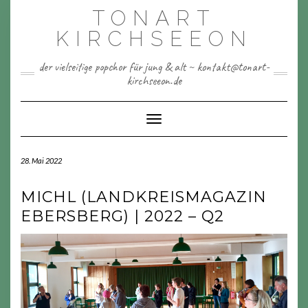
Skip
TONART
to
content
KIRCHSEEON
der vielseitige popchor für jung & alt ~ kontakt@tonart-
kirchseeon.de
Toggle Navigation
28. Mai 2022
MICHL (LANDKREISMAGAZIN
EBERSBERG) | 2022 – Q2