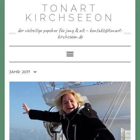
Skip
TONART
to
content
KIRCHSEEON
der vielseitige popchor für jung & alt ~ kontakt@tonart-
kirchseeon.de
Toggle Navigation
JAHR:
2017