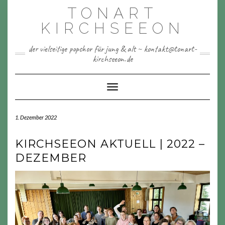
Skip
TONART
to
content
KIRCHSEEON
der vielseitige popchor für jung & alt ~ kontakt@tonart-
kirchseeon.de
Toggle Navigation
1. Dezember 2022
KIRCHSEEON AKTUELL | 2022 –
DEZEMBER